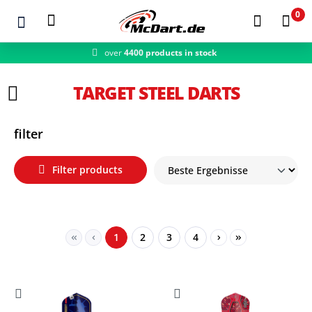
0
over
4400 products in stock
fast shipping
Zum Hauptinhalt springen
TARGET STEEL DARTS
filter
Filter products
Page
Page
Page
Page
1
2
3
4