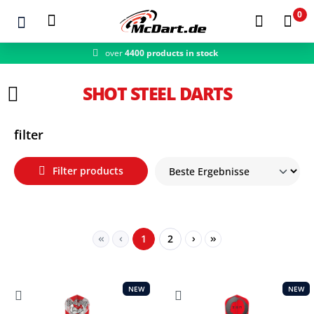
0
over
4400 products in stock
fast shipping
Zum Hauptinhalt springen
SHOT STEEL DARTS
filter
Filter products
Page
Page
1
2
NEW
NEW