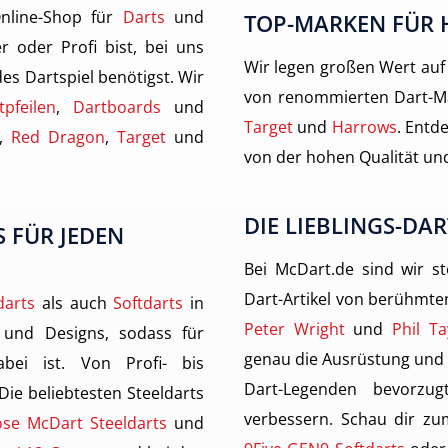
nline-Shop für
Darts
und
TOP-MARKEN FÜR 
r oder Profi bist, bei uns
Wir legen großen Wert auf
des Dartspiel benötigst. Wir
von renommierten Dart-M
tpfeilen
,
Dartboards
und
Target
und
Harrows
. Entde
,
Red Dragon
,
Target
und
von der hohen Qualität und
DIE LIEBLINGS-DAR
 FÜR JEDEN
Bei McDart.de sind wir st
Dart-Artikel von berühmten
darts
als auch
Softdarts
in
Peter Wright
und
Phil Ta
 und Designs, sodass für
genau die Ausrüstung und
ei ist. Von Profi- bis
Dart-Legenden bevorzu
 Die beliebtesten Steeldarts
verbessern. Schau dir zu
ose McDart Steeldarts
und