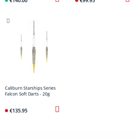
€140.00
€99.95
Caliburn Starships Series
Falcon Soft Darts - 20g
€135.95