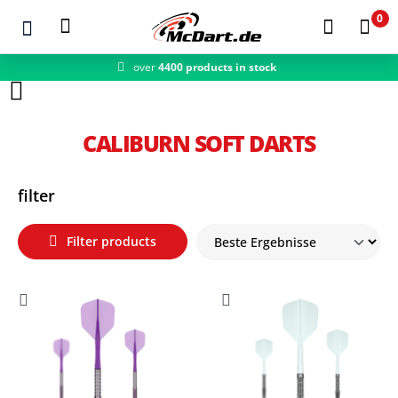
0
over
4400 products in stock
Zum Hauptinhalt springen
CALIBURN SOFT DARTS
filter
Filter products