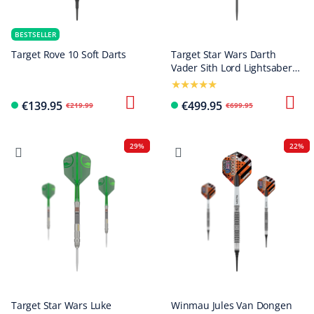
BESTSELLER
Target Rove 10 Soft Darts
Target Star Wars Darth
Vader Sith Lord Lightsaber
Limited First Edition Darts-
24g
€139.95
€499.95
€219.99
€699.95
29%
22%
Target Star Wars Luke
Winmau Jules Van Dongen