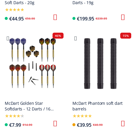
Soft Darts - 20g
Darts - 19g
€44.95
€199.95
€56.90
€239.95
46%
15%
McDart Golden Star
McDart Phantom soft dart
Softdarts - 12 Darts / 16
barrels
Gramm
€7.99
€39.95
€14.90
€46.90