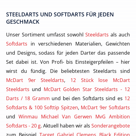
STEELDARTS UND SOFTDARTS FÜR JEDEN
GESCHMACK
Unser Sortiment umfasst sowohl
Steeldarts
als auch
Softdarts
in verschiedenen Materialien, Gewichten
und Designs, sodass für jeden Darter das passende
Set dabei ist. Von Profi- bis Einsteigerpfeilen – hier
wirst du fündig. Die beliebtesten Steeldarts sind
McDart 9er Steeldarts
,
12 Stück lose McDart
Steeldarts
und
McDart Golden Star Steeldarts - 12
Darts / 18 Gramm
und bei den Softdarts sind es
12
Softdarts & 100 Softtip Spitzen
,
McDart 9er Softdarts
und
Winmau Michael Van Gerwen MvG Ambition
Softdarts - 20 g
. Aktuell haben wir als
Sonderangebote
zum Beispiel
Target Gabriel Clemens Black Edition