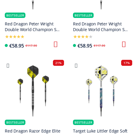
BESTSELLER
BESTSELLER
Red Dragon Peter Wright
Red Dragon Peter Wright
Double World Champion SE
Double World Champion SE
Gold Plus Softdarts - 20g
Black Softdarts - 20g
€58.95
€58.95
€117.90
€117.90
21%
17%
BESTSELLER
BESTSELLER
Red Dragon Razor Edge Elite
Target Luke Littler Edge Soft