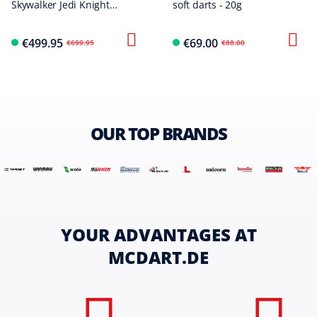
Skywalker Jedi Knight
soft darts - 20g
Lightsaber Limited First
Edition Darts - 24g
€499.95
€69.00
€699.95
€88.00
OUR TOP BRANDS
YOUR ADVANTAGES AT
MCDART.DE