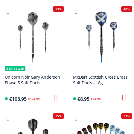
13%
40%
BESTSELLER
Unicorn Noir Gary Anderson
McDart Scottish Cross Brass
Phase 5 Soft Darts
Soft Darts - 18g
€108.95
€8.95
€124.95
€14.95
25%
33%