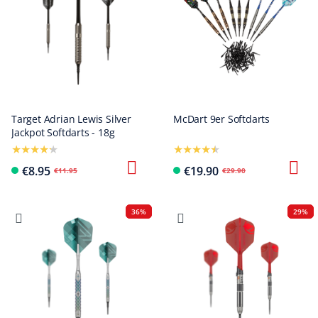
Target Adrian Lewis Silver
McDart 9er Softdarts
Jackpot Softdarts - 18g
€8.95
€19.90
€11.95
€29.90
36%
29%