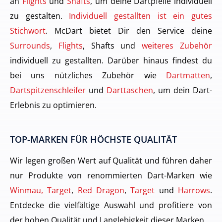
an
Flights
und
Shafts
, um deine Dartpfeile individuell
zu gestalten.
Individuell gestallten ist ein gutes
Stichwort
. McDart bietet Dir den Service deine
Surrounds
,
Flights
, Shafts und
weiteres Zubehör
individuell zu gestallten. Darüber hinaus findest du
bei uns nützliches Zubehör wie
Dartmatten
,
Dartspitzenschleifer
und
Darttaschen
, um dein Dart-
Erlebnis zu optimieren.
TOP-MARKEN FÜR HÖCHSTE QUALITÄT
Wir legen großen Wert auf Qualität und führen daher
nur Produkte von renommierten Dart-Marken wie
Winmau, Target
,
Red Dragon
,
Target
und
Harrows
.
Entdecke die vielfältige Auswahl und profitiere von
der hohen Qualität und Langlebigkeit dieser Marken.