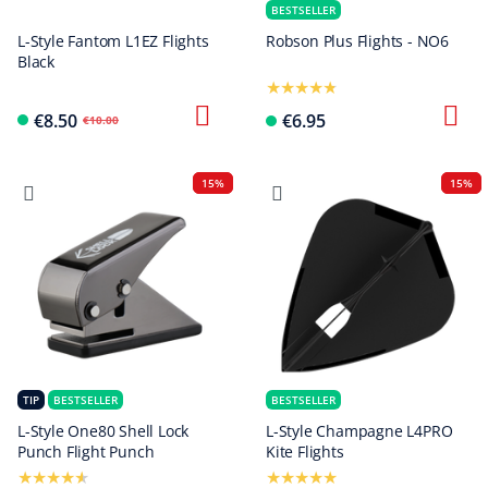
BESTSELLER
L-Style Fantom L1EZ Flights
Robson Plus Flights - NO6
Black
€8.50
€6.95
€10.00
15%
15%
TIP
BESTSELLER
BESTSELLER
L-Style One80 Shell Lock
L-Style Champagne L4PRO
Punch Flight Punch
Kite Flights