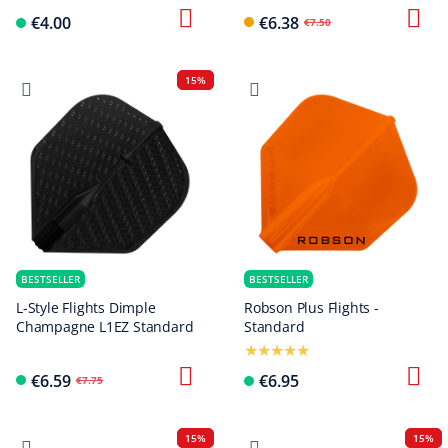
€4.00
€6.38
€7.50
15%
BESTSELLER
BESTSELLER
L-Style Flights Dimple
Robson Plus Flights -
Champagne L1EZ Standard
Standard
€6.59
€6.95
€7.75
15%
15%