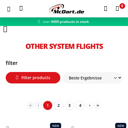
0
over
4400 products in stock
Zum Hauptinhalt springen
OTHER SYSTEM FLIGHTS
filter
Filter products
Page
Page
Page
Page
1
2
3
4
NEW
NEW