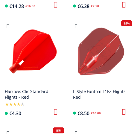
€14.28
€6.38
€16.80
€7.50
15%
Harrows Clic Standard
L-Style Fantom L1EZ Flights
Flights - Red
Red
€4.30
€8.50
€10.00
15%