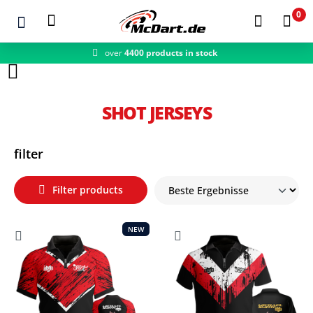
0
over
4400 products in stock
Zum Hauptinhalt springen
SHOT JERSEYS
filter
Filter products
NEW