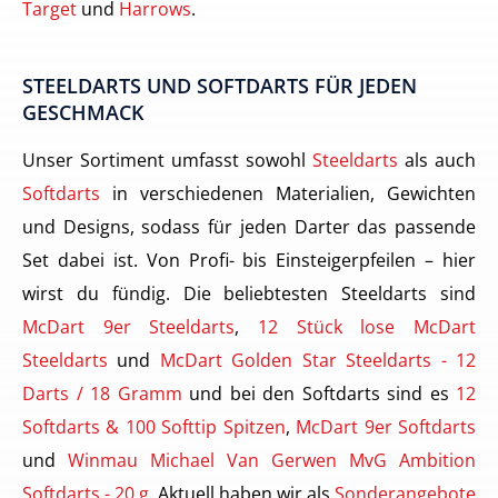
Target
und
Harrows
.
STEELDARTS UND SOFTDARTS FÜR JEDEN
GESCHMACK
Unser Sortiment umfasst sowohl
Steeldarts
als auch
Softdarts
in verschiedenen Materialien, Gewichten
und Designs, sodass für jeden Darter das passende
Set dabei ist. Von Profi- bis Einsteigerpfeilen – hier
wirst du fündig. Die beliebtesten Steeldarts sind
McDart 9er Steeldarts
,
12 Stück lose McDart
Steeldarts
und
McDart Golden Star Steeldarts - 12
Darts / 18 Gramm
und bei den Softdarts sind es
12
Softdarts & 100 Softtip Spitzen
,
McDart 9er Softdarts
und
Winmau Michael Van Gerwen MvG Ambition
Softdarts - 20 g
. Aktuell haben wir als
Sonderangebote